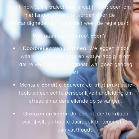
In dit individuele traject leer je wat jij kunt doen om
niet langer geleefd te worden door de
omstandigheden en hoe je zelf weer de regie pakt.
Wat gaan we concreet doen?
Doorbreken van patronen:
We leggen bloot
waarom je nu vastloopt en wat er nodig is om
dat te veranderen. Jij bepaalt wat goed genoeg
is!
Mentale conditie bouwen:
Je krijgt praktische
tools en een echte persoonlijke handleiding om
stress en andere ellende op te vangen.
Grenzen en koers:
Je leert helder te krijgen
wat jij wilt en hoe je daar, ook bij tegenwind,
aan vasthoudt.