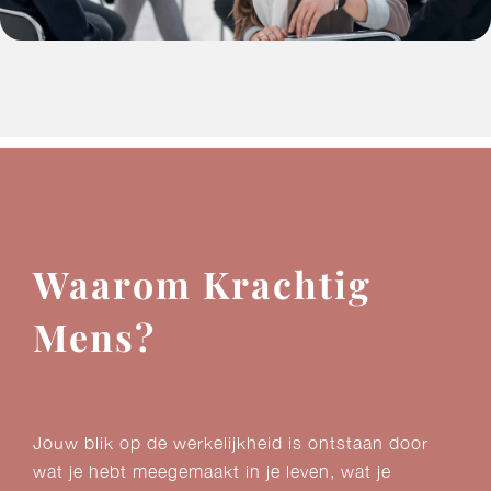
Waarom Krachtig
Mens?
Jouw blik op de werkelijkheid is ontstaan door
wat je hebt meegemaakt in je leven, wat je