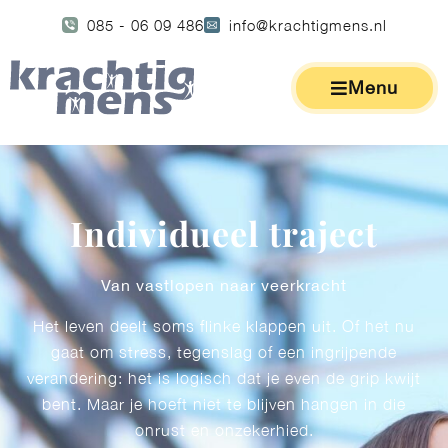
085 - 06 09 486
info@krachtigmens.nl
Menu
Individueel traject
Van vastlopen naar veerkracht
Het leven deelt soms flinke klappen uit. Of het nu
gaat om stress, tegenslag of een ingrijpende
verandering: het is logisch dat je even de grip kwijt
bent. Maar je hoeft niet te blijven hangen in die
onrust en onzekerhied.