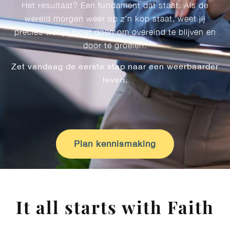
Het resultaat? Een fundament dat staat. Als de
wereld morgen weer op z’n kop staat, weet jij
precies wat je moet doen om overeind te blijven en
door te groeien.
Zet vandaag de eerste stap naar een weerbaarder
leven.
Plan kennismaking
It all starts with Faith