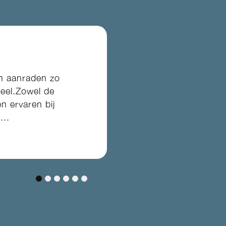
en aanraden zo
neel.Zowel de
 ervaren bij
...
1
2
3
4
5
6