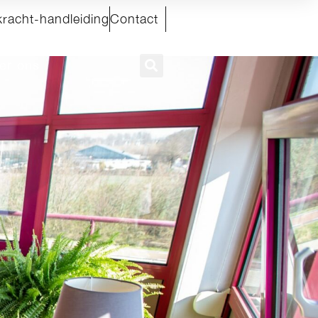
kracht-handleiding
Contact
er ons