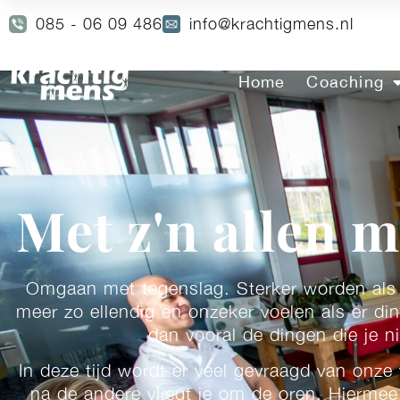
085 - 06 09 486
info@krachtigmens.nl
Home
Coaching
Met z'n allen m
Omgaan met tegenslag. Sterker worden als h
meer zo ellendig en onzeker voelen als er di
dan vooral de dingen die je n
In deze tijd wordt er veel gevraagd van onze 
na de andere vliegt je om de oren. Hierme