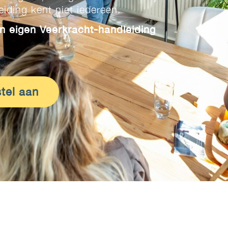
eiding kent niet iedereen.
un eigen Veerkracht-handleiding
tel aan