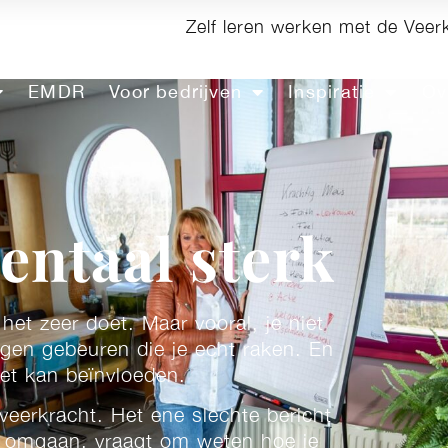
Zelf leren werken met de Veer
EMDR
Voor bedrijven
Inspiratie
Ov
entaal sterk
et zeer doet. Maar vooral, je niet
ngen gebeuren die je echt raken. En
iet kan beïnvloeden.
veerkracht. Het ene slechte bericht
e omgaan, vraagt om weten hoe je