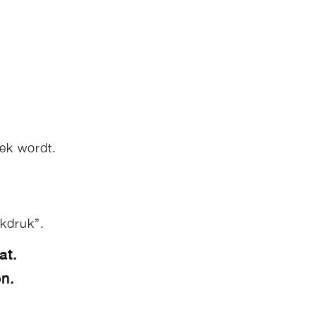
iek wordt.
kdruk”.
at.
en.