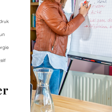
 druk
hun
rgie
elf
er