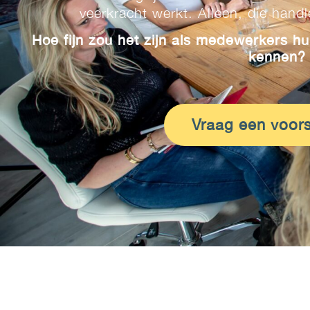
veerkracht werkt. Alleen, die handl
Hoe fijn zou het zijn als medewerkers h
kennen?
Vraag een voors