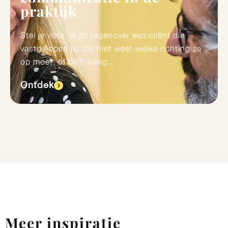
praktijk
Stel je voor: je zit tegenover een cliënt die
vastgelopen is, die niet weet welke richting ze
op moet, of blijft hang...
Ontdek​
Meer inspiratie