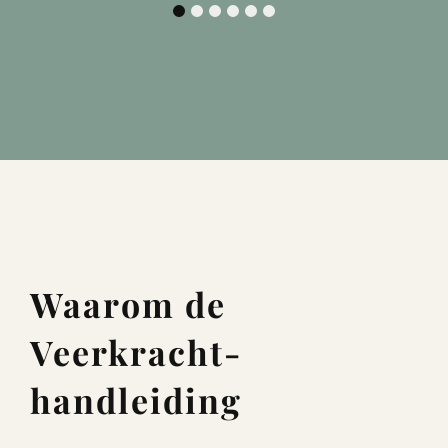
1
2
3
4
5
6
Waarom de
Veerkracht-
handleiding