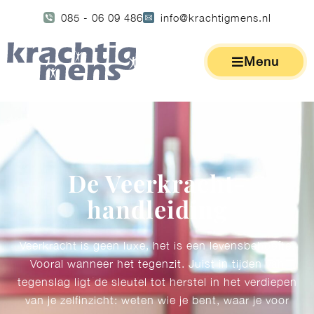
085 - 06 09 486
info@krachtigmens.nl
Menu
De Veerkracht-
handleiding
Veerkracht is geen luxe, het is een levensbehoefte.
Vooral wanneer het tegenzit. Juist in tijden van
tegenslag ligt de sleutel tot herstel in het verdiepen
van je zelfinzicht: weten wie je bent, waar je voor