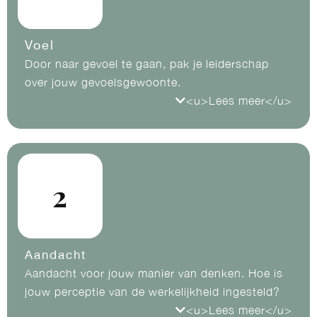
Voel
Door naar gevoel te gaan, pak je leiderschap
over jouw gevoelsgewoonte.
<u>Lees meer</u>
Voelen, naar binnen gaan oftewel
bewustwording van jouw gevoelsgewoonte. Dat
wat jij voelt, is immers van jou. Niemand stopt
het erin en niemand kan het er ook uithalen. Dat
2
kan je alleen zelf. Zo pak je leiderschap over je
eigen gevoelens.
Aandacht
Aandacht voor jouw manier van denken. Hoe is
jouw perceptie van de werkelijkheid ingesteld?
<u>Lees meer</u>