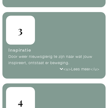
De volgende stap in bewustwording, hoe denk
je. Waar gaat je aandacht naartoe? Zijn je
gedachten wel opbouwend of houd je jezelf
tegen met je manier van denken? Door je
3
gedachten anders te formuleren, ben je instaat
om positiever naar de wereld kijken.
Inspiratie
Door weer nieuwsgierig te zijn naar wat jouw
inspireert, ontstaat er beweging.
<u>Lees meer</u>
Tijdens deze module gaan we kijken waar je
passie ligt. Waar ga jij van ‘aan’? Wat geeft
energie en hoe kan je daar meer van krijgen?
Door weer nieuwsgierig te zijn naar jezelf, krijg je
4
nieuwe inzichten.