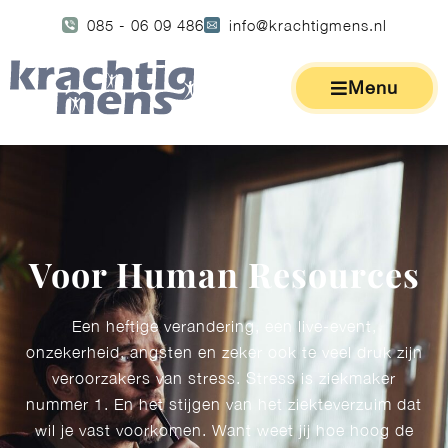
085 - 06 09 486
info@krachtigmens.nl
Menu
Voor Human Resources​
Een heftige verandering, een live-event,
onzekerheid, angsten en zeker ook te veel druk zijn
veroorzakers van stress. Stress is ziekmaker
nummer 1. En het stijgen van het ziekteverzuim dat
wil je vast voorkomen. Want weet jij hoe hoog de