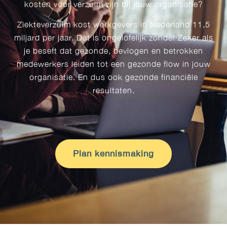
kosten voor verzuim zijn bij jouw organisatie?
Ziekteverzuim kost werkgevers in Nederland 11,5
miljard per jaar. Dat is ongelofelijk zonde! Zeker als
je beseft dat gezonde, bevlogen en betrokken
medewerkers leiden tot een gezonde flow in jouw
organisatie. En dus ook gezonde financiële
resultaten.
Plan kennismaking