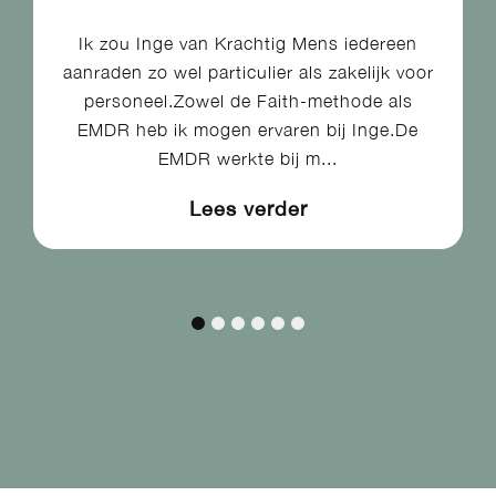
Ik zou Inge van Krachtig Mens iedereen
aanraden zo wel particulier als zakelijk voor
personeel.Zowel de Faith-methode als
EMDR heb ik mogen ervaren bij Inge.De
EMDR werkte bij m...
Lees verder​
1
2
3
4
5
6