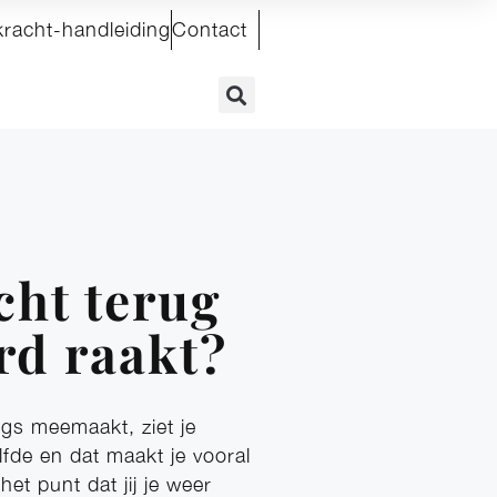
kracht-handleiding
Contact
cht terug
ard raakt?
igs meemaakt, ziet je
lfde en dat maakt je vooral
t punt dat jij je weer