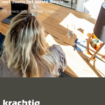
met daarin het eerste filmpje.
PS check ook je SPAM folder.