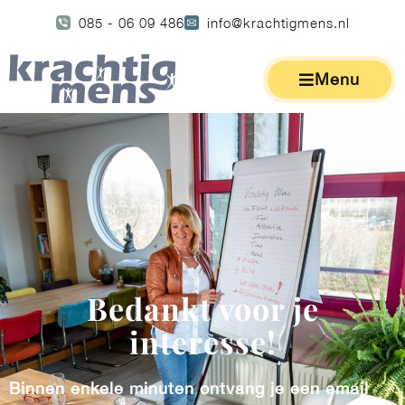
085 - 06 09 486
info@krachtigmens.nl
Menu
Bedankt voor je
interesse!
Binnen enkele minuten ontvang je een email